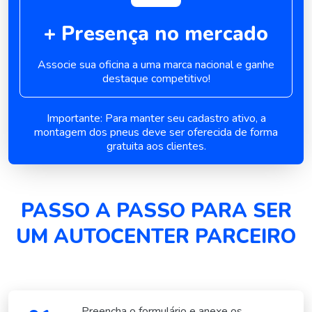
+ Presença no mercado
Associe sua oficina a uma marca
nacional e ganhe
destaque
competitivo!
Importante: Para manter seu cadastro ativo, a
montagem dos
pneus deve ser oferecida de forma
gratuita aos clientes.
PASSO A PASSO PARA SER
UM AUTOCENTER PARCEIRO
Preencha o formulário e anexe os