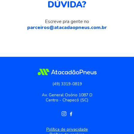
DÚVIDA?
Escreve pra gente no
parceiros@atacadaopneus.com.br
(49) 3319-0819
Av. General Osório 1087 D
Centro - Chapecó (SC)
Política de privacidade